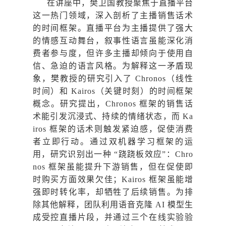
在讲座中，樊卫国教授聚焦于直播平台
这一热门领域，深入剖析了主播销售话术
的时间框架。直播平台为主播提供了强大
的情感互动舞台，叙事性语言虽能深化消
费者参与度，但许多主播却倾向于使用自
信、急迫的语言风格。为解释这一矛盾现
象，樊教授的研究引入了
Chronos
（线性
时间）和 Kairos（关键时刻）的时间框架
概念。研究提出，Chronos 框架的销售话
术能引发沉浸式、持续的情绪状态，而 Ka
iros 框架的话术则触发紧迫感，促使消费
者立即行动。通过双机器学习框架的运
用，研究识别出一种 “跷跷板效应”：Chro
nos 框架虽能提升下游销售，但在促使即
时购买方面效果欠佳；Kairos 框架虽能增
强即时转化率，却牺牲了后续销售。为排
除其他解释，团队利用语音克隆 AI 模型生
成受控直播片段，并通过三个在线实验验